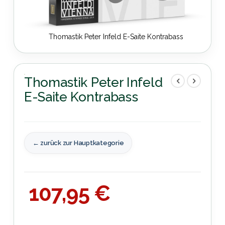
Thomastik Peter Infeld E-Saite Kontrabass
Zum
Anfang
der
Thomastik Peter Infeld
Bildergalerie
E-Saite Kontrabass
springen
← zurück zur Hauptkategorie
107,95 €