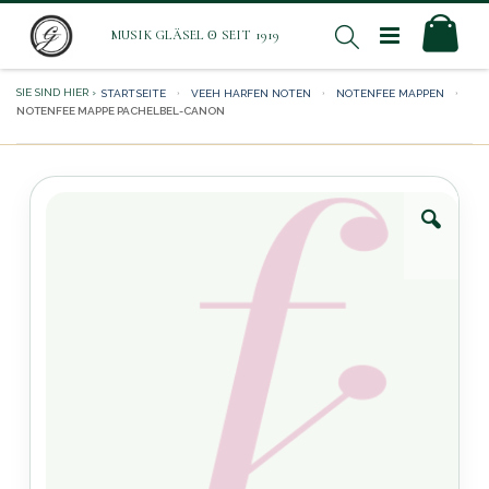
Direkt
Mei
Suche
zum
Inhalt
STARTSEITE
VEEH HARFEN NOTEN
NOTENFEE MAPPEN
NOTENFEE MAPPE PACHELBEL-CANON
Zum
Ende
der
Bildergalerie
springen