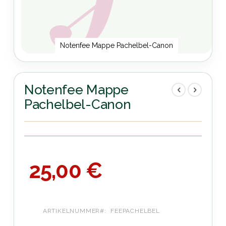
Notenfee Mappe Pachelbel-Canon
Zum
Anfang
der
Notenfee Mappe
Bildergalerie
Pachelbel-Canon
springen
25,00 €
ARTIKELNUMMER
FEEPACHELBEL