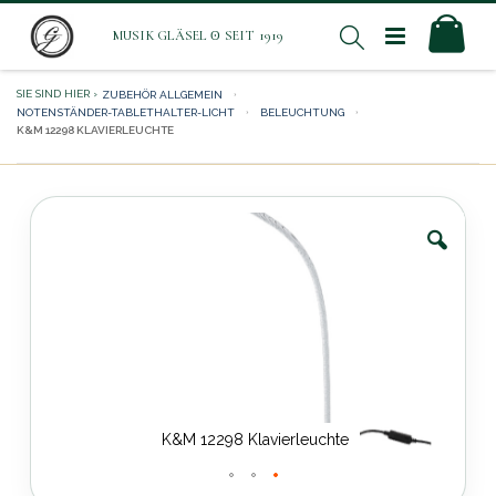
Direkt
Mei
Suche
zum
Inhalt
ZUBEHÖR ALLGEMEIN
NOTENSTÄNDER-TABLETHALTER-LICHT
BELEUCHTUNG
K&M 12298 KLAVIERLEUCHTE
Zum
Ende
der
Bildergalerie
springen
K&M 12298 Klavierleuchte