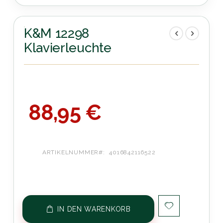
Zum
Anfang
der
K&M 12298
Bildergalerie
Klavierleuchte
springen
88,95 €
ARTIKELNUMMER
4016842116522
IN DEN WARENKORB