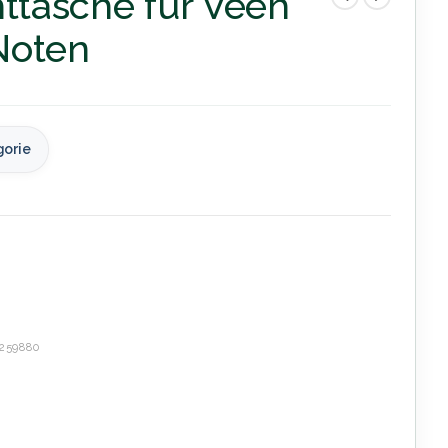
httasche für Veeh
Noten
gorie
259880