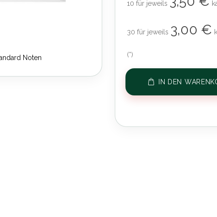
3,50 €
10 für jeweils
k
3,00 €
30 für jeweils
(*)
tandard Noten
IN DEN WARENK