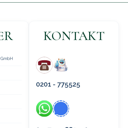
ER
KONTAKT
 gGmbH
0201 - 775525