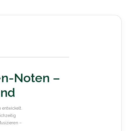
en-Noten –
and
entwickelt.
ichzeitig
usizieren –