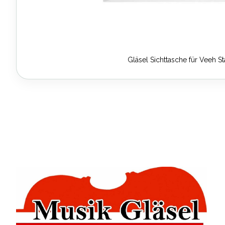
Gläsel Sichttasche für Veeh S
Zum
Anfang
der
Bildergalerie
springen