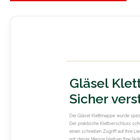
Gläsel Kle
Sicher vers
Die Gläsel Klettmappe wurde spez
Der praktische Klettverschluss sch
einen schnellen Zugriff auf Ihre 
mit dieser Mappe bleiben Ihre Note