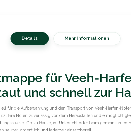
Details
Mehr Informationen
ttmappe für Veeh-Harf
taut und schnell zur H
iell für die Aufbewahrung und den Transport von Veeh-Harfen-Noten 
ützt Ihre Noten zuverlässig vor dem Herausfallen und ermöglicht gle
Lieblingsstücke. Ob zu Hause, im Unterricht oder beim gemeinsamen M
n sauber, ordentlich und jederzeit einsatzbereit.