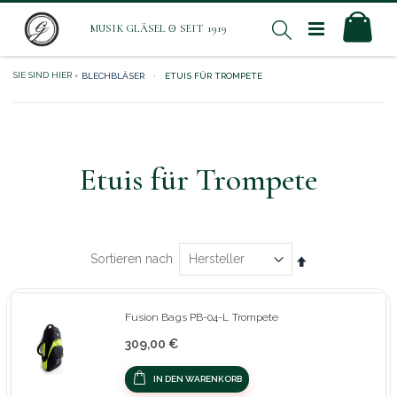
Direkt
Mei
Suche
zum
Inhalt
BLECHBLÄSER
ETUIS FÜR TROMPETE
Etuis für Trompete
In
Sortieren nach
absteigender
Reihenfolge
Fusion Bags PB-04-L Trompete
309,00 €
IN DEN WARENKORB