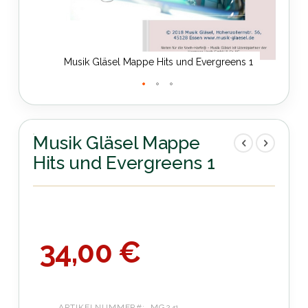
Musik Gläsel Mappe Hits und Evergreens 1
Zum
Anfang
der
Musik Gläsel Mappe
Bildergalerie
Hits und Evergreens 1
springen
34,00 €
ARTIKELNUMMER
MG241