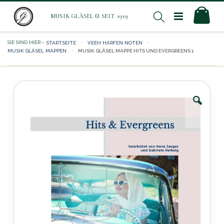
Direkt
Mei
Suche
zum
Inhalt
STARTSEITE
VEEH HARFEN NOTEN
MUSIK GLÄSEL MAPPEN
MUSIK GLÄSEL MAPPE HITS UND EVERGREENS 1
Zum
Ende
der
Bildergalerie
springen