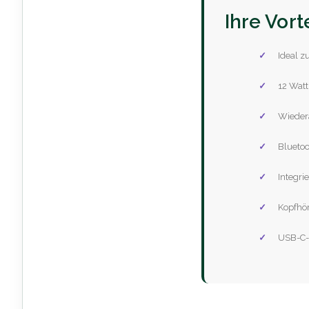
Ihre Vort
Ideal z
12 Watt
Wiedera
Bluetoo
Integri
Kopfhö
USB-C-