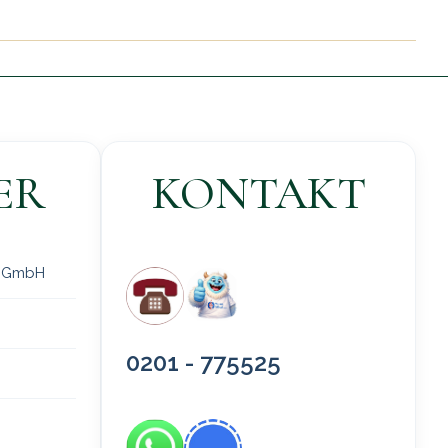
ER
KONTAKT
 gGmbH
0201 - 775525