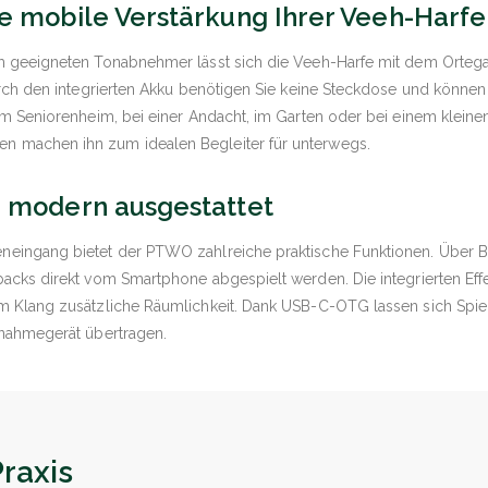
ie mobile Verstärkung Ihrer Veeh-Harfe
em geeigneten Tonabnehmer lässt sich die Veeh-Harfe mit dem Or
urch den integrierten Akku benötigen Sie keine Steckdose und könne
im Seniorenheim, bei einer Andacht, im Garten oder bei einem kleine
 machen ihn zum idealen Begleiter für unterwegs.
d modern ausgestattet
eingang bietet der PTWO zahlreiche praktische Funktionen. Über 
acks direkt vom Smartphone abgespielt werden. Die integrierten Effe
m Klang zusätzliche Räumlichkeit. Dank USB-C-OTG lassen sich Spiel
fnahmegerät übertragen.
raxis