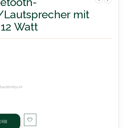
etooth-
/Lautsprecher mit
 12 Watt
842960185126
ORB