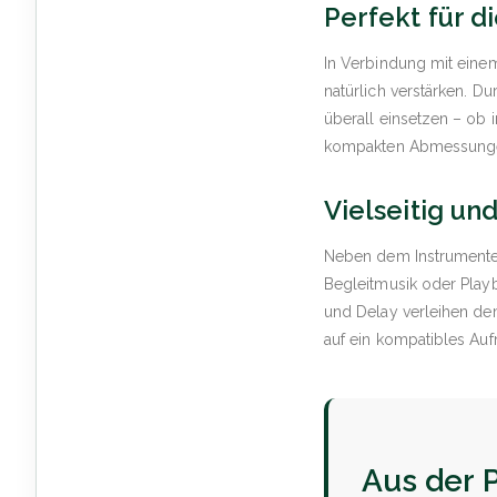
Perfekt für d
In Verbindung mit ein
natürlich verstärken. D
überall einsetzen – ob 
kompakten Abmessungen
Vielseitig un
Neben dem Instrumenten
Begleitmusik oder Playb
und Delay verleihen de
auf ein kompatibles Au
Aus der P