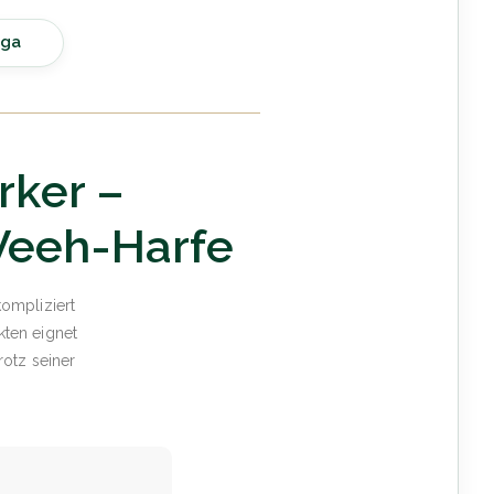
ega
rker –
 Veeh-Harfe
kompliziert
kten eignet
rotz seiner