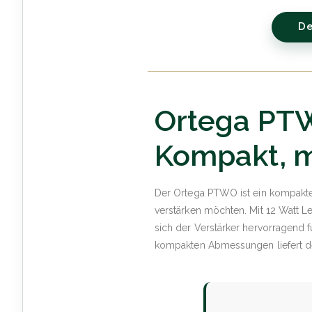
De
Ortega PTW
Kompakt, m
Der Ortega PTWO ist ein kompakter 
verstärken möchten. Mit 12 Watt Le
sich der Verstärker hervorragend fü
kompakten Abmessungen liefert 