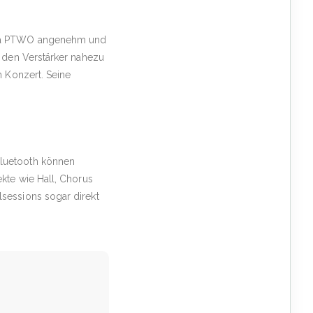
tega PTWO angenehm und
n den Verstärker nahezu
n Konzert. Seine
Bluetooth können
kte wie Hall, Chorus
sessions sogar direkt