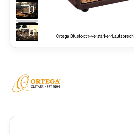
Ortega Bluetooth-Verstärker/Lautspreche
Zum
Anfang
der
Bildergalerie
springen